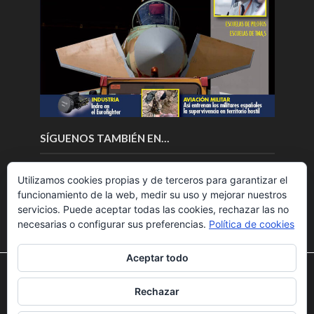
SÍGUENOS TAMBIÉN EN…
Utilizamos cookies propias y de terceros para garantizar el
funcionamiento de la web, medir su uso y mejorar nuestros
servicios. Puede aceptar todas las cookies, rechazar las no
necesarias o configurar sus preferencias.
Política de cookies
Aceptar todo
Utilizamos cookies para ofrecerte la mejor experiencia en
nuestra web.
Rechazar
Puedes aprender más sobre qué cookies utilizamos o
Copyright © 2018.Fly News.
Noticias aerospacial
/
Noticias
desactivarlas en los
ajustes
.
UAS aviación comercial