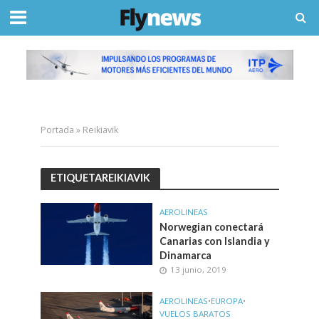
Portada
»
Reikiavik
ETIQUETAREIKIAVIK
AEROLINEAS
Norwegian conectará
Canarias con Islandia y
Dinamarca
13 junio, 2019
AEROLINEAS
•
EUROPA
•
VUELOS BARATOS