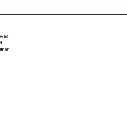
evas
l
iner