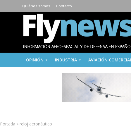
Quiénes somos
Contacto
OPINIÓN
INDUSTRIA
AVIACIÓN COMERCIA
Portada
»
reloj aeronáutico