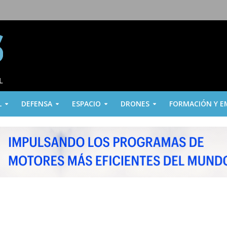
L
DEFENSA
ESPACIO
DRONES
FORMACIÓN Y E