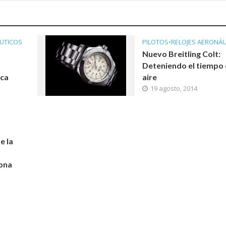
UTICOS
PILOTOS
•
RELOJES AERONÁ
Nuevo Breitling Colt:
Deteniendo el tiempo 
rca
aire
19 agosto, 2014
e la
ona