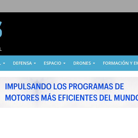
L
DEFENSA
ESPACIO
DRONES
FORMACIÓN Y E