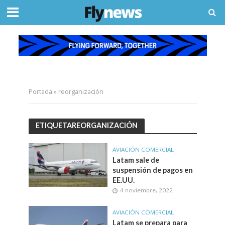
Portada
»
reorganización
ETIQUETAREORGANIZACIÓN
AVIACIÓN COMERCIAL
Latam sale de
suspensión de pagos en
EE.UU.
4 noviembre, 2022
AVIACIÓN COMERCIAL
Latam se prepara para