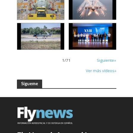
1
/
71
Siguiente»
Ver más vídeos»
Sígueme