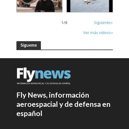
1
/
8
Siguiente»
Ver más vídeos»
Sígueme
Fly News, información
aeroespacial y de defensa en
español