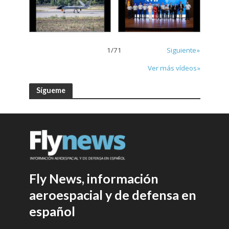
1
/
71
Siguiente»
Ver más vídeos»
Sígueme
Fly News, información
aeroespacial y de defensa en
español