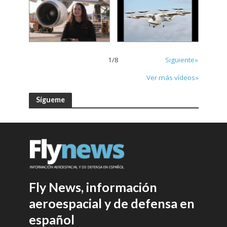
1
/
8
Siguiente»
Ver más vídeos»
Sígueme
Fly News, información
aeroespacial y de defensa en
español