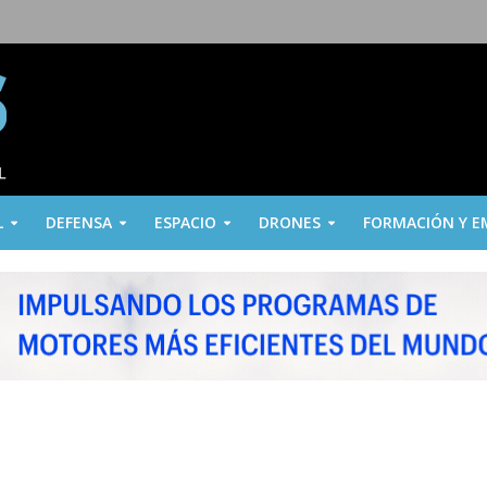
L
DEFENSA
ESPACIO
DRONES
FORMACIÓN Y E