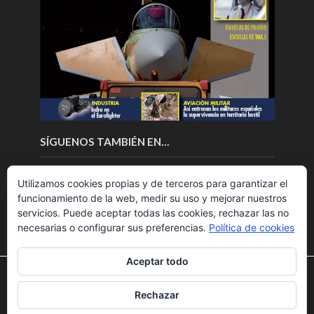
SÍGUENOS TAMBIÉN EN…
Utilizamos cookies propias y de terceros para garantizar el
funcionamiento de la web, medir su uso y mejorar nuestros
servicios. Puede aceptar todas las cookies, rechazar las no
necesarias o configurar sus preferencias.
Política de cookies
Aceptar todo
Utilizamos cookies para ofrecerte la mejor experiencia en
nuestra web.
Rechazar
Puedes aprender más sobre qué cookies utilizamos o
Copyright © 2018.Fly News.
Noticias aerospacial
/
Noticias
desactivarlas en los
ajustes
.