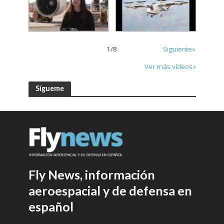
1
/
8
Siguiente»
Ver más vídeos»
Sígueme
Fly News, información
aeroespacial y de defensa en
español