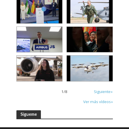
1
/
8
Siguiente»
Ver más vídeos»
Sígueme