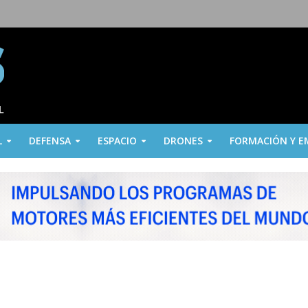
L
DEFENSA
ESPACIO
DRONES
FORMACIÓN Y E