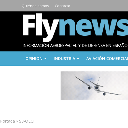
Quiénes somos
Contacto
OPINIÓN
INDUSTRIA
AVIACIÓN COMERCIA
Portada
»
S3-OLCI