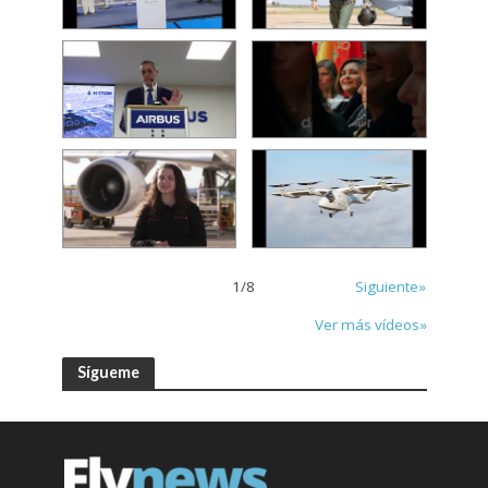
1
/
8
Siguiente»
Ver más vídeos»
Sígueme