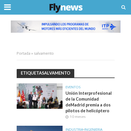
Portada
»
salvamento
ETIQUETASALVAMENTO
EVENTOS
Unión Interprofesional
de la Comunidad
deMadrid premia a dos
pilotos de helicóptero
10 meses
INDUSTRIA
•
INGENIERIA