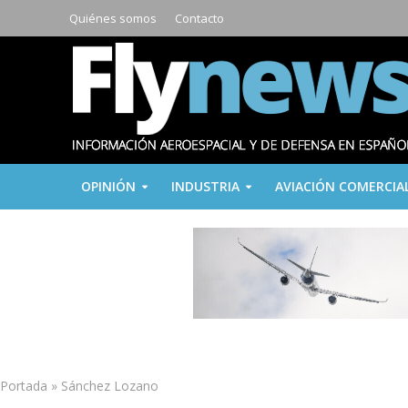
Quiénes somos
Contacto
OPINIÓN
INDUSTRIA
AVIACIÓN COMERCIA
Portada
»
Sánchez Lozano