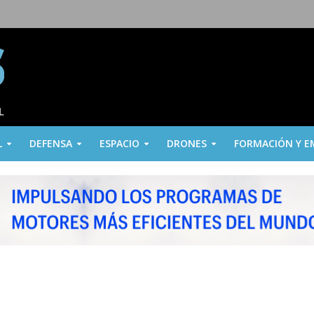
L
DEFENSA
ESPACIO
DRONES
FORMACIÓN Y E