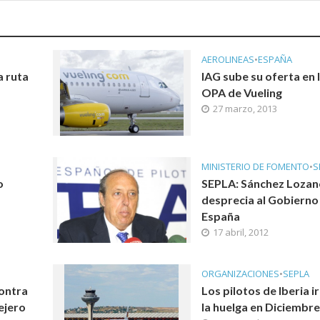
AEROLINEAS
•
ESPAÑA
a ruta
IAG sube su oferta en 
OPA de Vueling
27 marzo, 2013
MINISTERIO DE FOMENTO
•
S
o
SEPLA: Sánchez Lozan
desprecia al Gobierno
España
17 abril, 2012
ORGANIZACIONES
•
SEPLA
contra
Los pilotos de Iberia i
ejero
la huelga en Diciembr