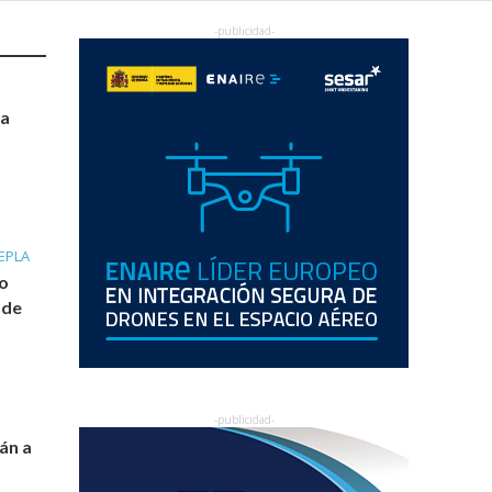
la
EPLA
o
 de
rán a
e