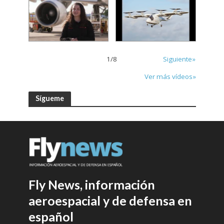
1
/
8
Siguiente»
Ver más vídeos»
Sígueme
Fly News, información
aeroespacial y de defensa en
español