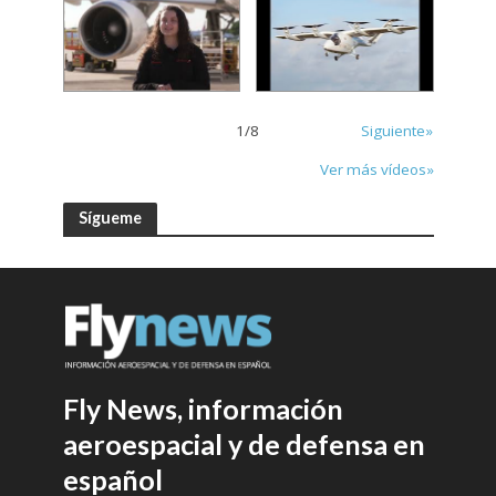
1
/
8
Siguiente»
Ver más vídeos»
Sígueme
Fly News, información
aeroespacial y de defensa en
español