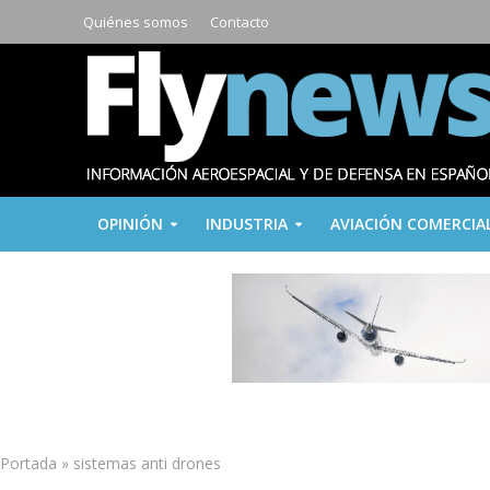
Quiénes somos
Contacto
OPINIÓN
INDUSTRIA
AVIACIÓN COMERCIA
Portada
»
sistemas anti drones