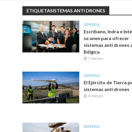
ETIQUETASISTEMAS ANTI DRONES
DEFENSA
Escribano, Indra e Int
se unen para ofrecer
sistemas anti drones 
Bélgica
5 meses
DEFENSA
El Ejército de Tierra 
sistemas anti drones
6 meses
DEFENSA