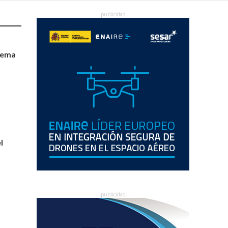
tema
s
l