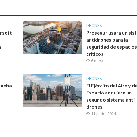
DRONES
ersoft
Prosegur usará un sis
antidrones para la
a
seguridad de espacio
críticos
6 meses
DRONES
prueba
El Ejército del Aire y de
Espacio adquiere un
segundo sistema anti
drones
11 junio, 2024