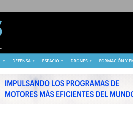
L
DEFENSA
ESPACIO
DRONES
FORMACIÓN Y E