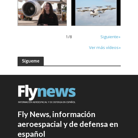
1
/
8
Siguiente»
Ver más vídeos»
Sígueme
Fly News, información
aeroespacial y de defensa en
español