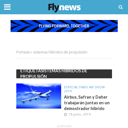
Portada
»
sistemas híbridos de propulsión
ETIQUETASISTEMAS HÍBRIDOS DE
PROPULSIÓN
ESPECIAL PARIS AIR SHOW
2019
Airbus, Safran y Daher
trabajarán juntas en un
demostrador híbrido
18 junio, 2019