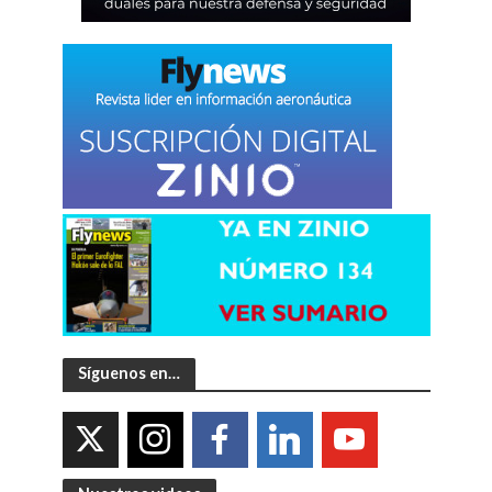
Síguenos en…