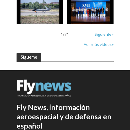
1
/
71
Siguiente»
Ver más vídeos»
Sígueme
Fly News, información
aeroespacial y de defensa en
español