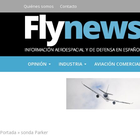
Quiénes somos
Contacto
OPINIÓN
INDUSTRIA
AVIACIÓN COMERCIA
Portada
»
sonda Parker