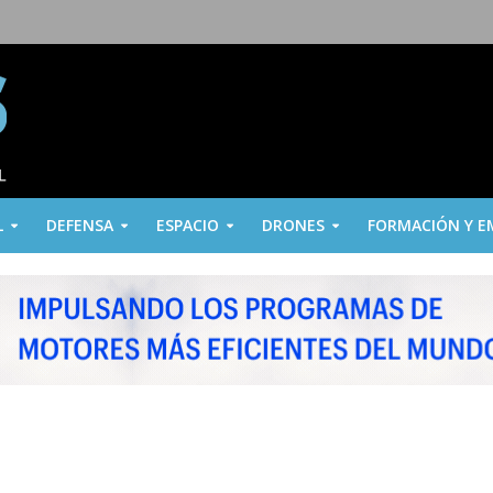
L
DEFENSA
ESPACIO
DRONES
FORMACIÓN Y E