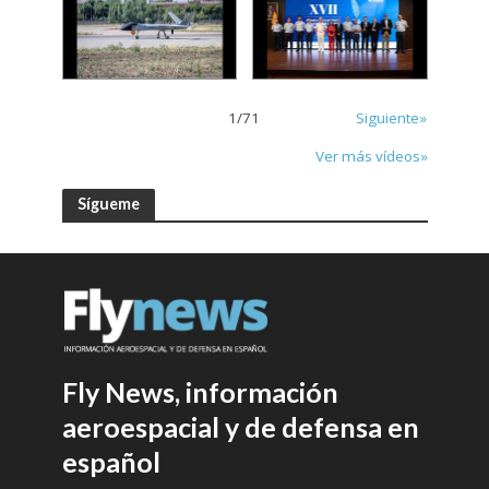
1
/
71
Siguiente»
Ver más vídeos»
Sígueme
Fly News, información
aeroespacial y de defensa en
español