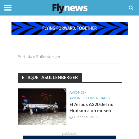
Portada
»
Sullenberger
ETIQUETASULLENBERGER
AVIONES
•
AVIONES COMERCIALES
El Airbus A320 del río
Hudson a un museo
6 enero, 2011