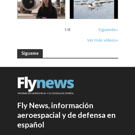
1
/
8
Siguiente»
Ver más vídeos»
Sígueme
Fly News, información
aeroespacial y de defensa en
español