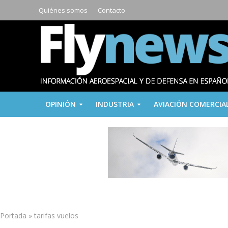
Quiénes somos
Contacto
OPINIÓN
INDUSTRIA
AVIACIÓN COMERCIA
Portada
»
tarifas vuelos