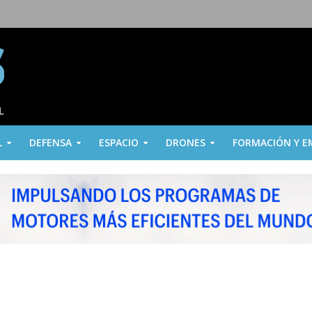
L
DEFENSA
ESPACIO
DRONES
FORMACIÓN Y E