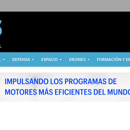
L
DEFENSA
ESPACIO
DRONES
FORMACIÓN Y E