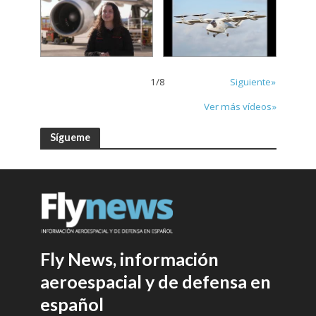
1
/
8
Siguiente»
Ver más vídeos»
Sígueme
Fly News, información
aeroespacial y de defensa en
español