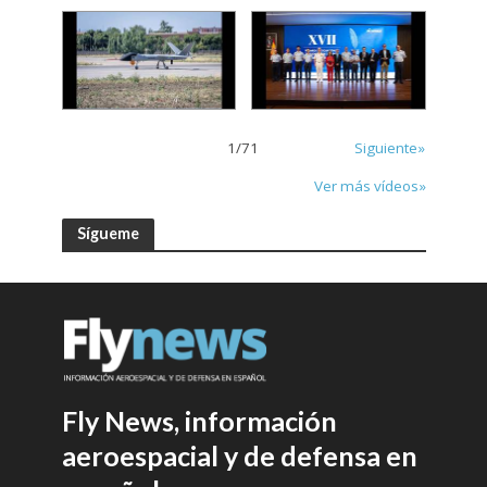
1
/
71
Siguiente»
Ver más vídeos»
Sígueme
Fly News, información
aeroespacial y de defensa en