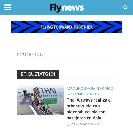
Portada
»
TG104
ETIQUETATG104
AEROLINEAS
•
ASIA / PACIFICO
•
BIOCOMBUSTIBLES
Thai Airways realiza el
primer vuelo con
biocombustible con
pasajeros en Asia
24 diciembre, 2011