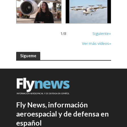
1
/
8
Siguiente»
Ver más vídeos»
Sígueme
Fly News, información
aeroespacial y de defensa en
español