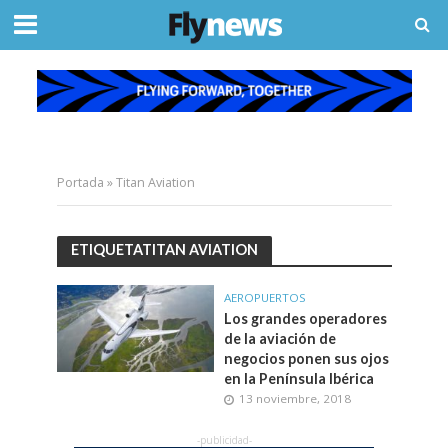
Portada
»
Titan Aviation
ETIQUETATITAN AVIATION
AEROPUERTOS
Los grandes operadores
de la aviación de
negocios ponen sus ojos
en la Península Ibérica
13 noviembre, 2018