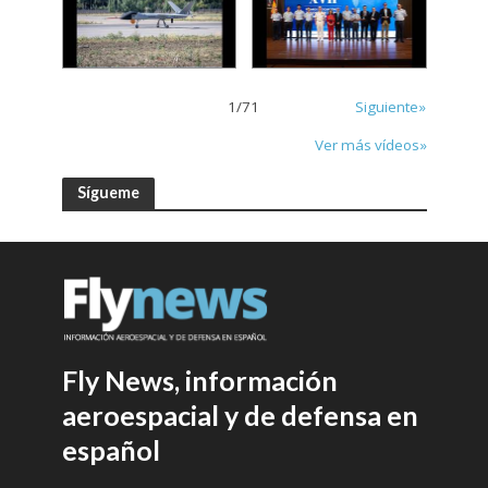
1
/
71
Siguiente»
Ver más vídeos»
Sígueme
Fly News, información
aeroespacial y de defensa en
español