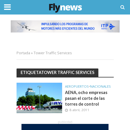
Portada
»
Tower Traffic Services
ETIQUETATOWER TRAFFIC SERVICES
AEROPUERTOS
•
NACIONALES
AENA, ocho empresas
pasan el corte de las
torres de control
8 abril, 2011