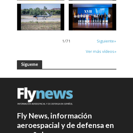
1
/
71
Siguiente»
Ver más vídeos»
Sígueme
Fly News, información
aeroespacial y de defensa en