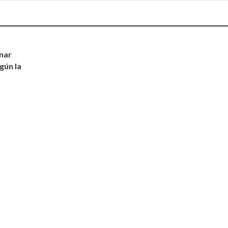
nar
gún la