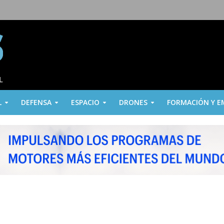
L
DEFENSA
ESPACIO
DRONES
FORMACIÓN Y E