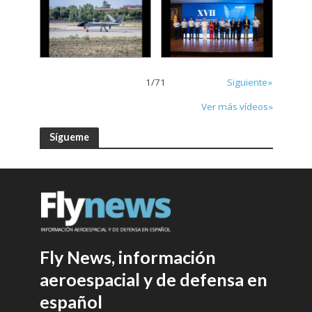
1
/
71
Siguiente»
Ver más vídeos»
Sígueme
Fly News, información
aeroespacial y de defensa en
español