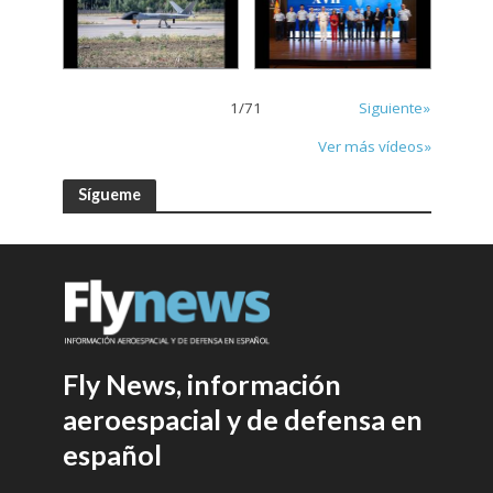
1
/
71
Siguiente»
Ver más vídeos»
Sígueme
Fly News, información
aeroespacial y de defensa en
español