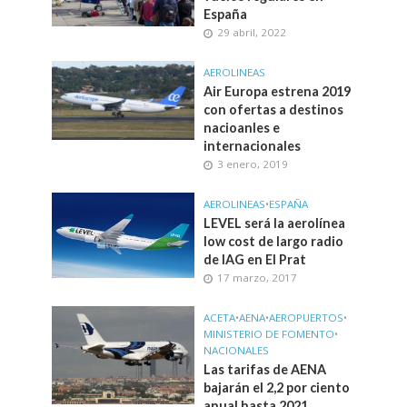
España
29 abril, 2022
AEROLINEAS
Air Europa estrena 2019
con ofertas a destinos
nacioanles e
internacionales
3 enero, 2019
AEROLINEAS
•
ESPAÑA
LEVEL será la aerolínea
low cost de largo radio
de IAG en El Prat
17 marzo, 2017
ACETA
•
AENA
•
AEROPUERTOS
•
MINISTERIO DE FOMENTO
•
NACIONALES
Las tarifas de AENA
bajarán el 2,2 por ciento
anual hasta 2021