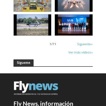
1
/
71
Siguiente»
Ver más vídeos»
Sígueme
Fly News, información