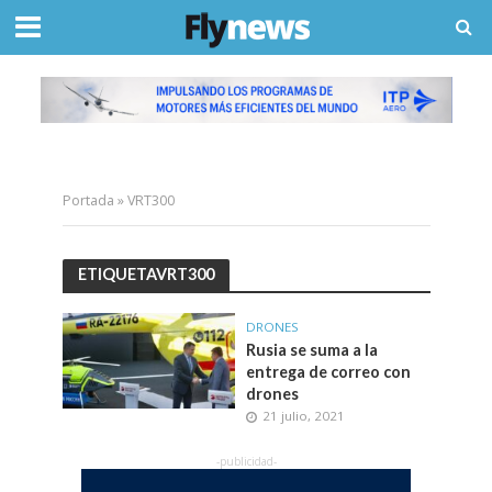
Portada
»
VRT300
ETIQUETAVRT300
DRONES
Rusia se suma a la
entrega de correo con
drones
21 julio, 2021