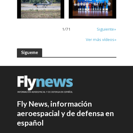
1
/
71
Siguiente»
Ver más vídeos»
Sígueme
Fly News, información
aeroespacial y de defensa en
español