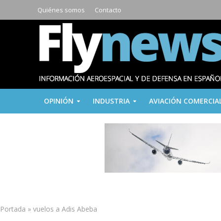
Quiénes somos
Contacto
OPINIÓN
INDUSTRIA
AVIACIÓN COMERCIA
Portada
»
vuelos a Adis Abeba