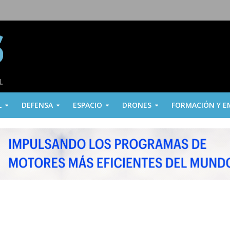
L
DEFENSA
ESPACIO
DRONES
FORMACIÓN Y E