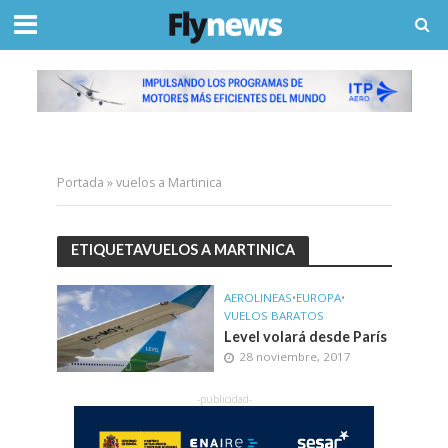
Portada
»
vuelos a Martinica
ETIQUETAVUELOS A MARTINICA
AEROLINEAS
•
EUROPA
•
VUELOS BARATOS
Level volará desde París
28 noviembre, 2017