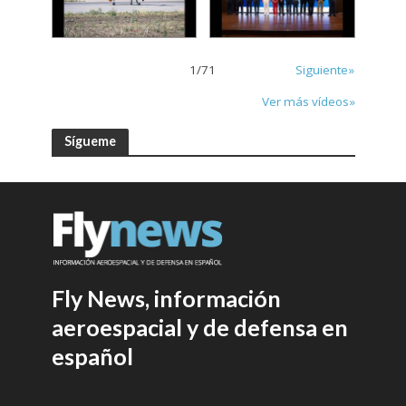
1
/
71
Siguiente»
Ver más vídeos»
Sígueme
Fly News, información
aeroespacial y de defensa en
español