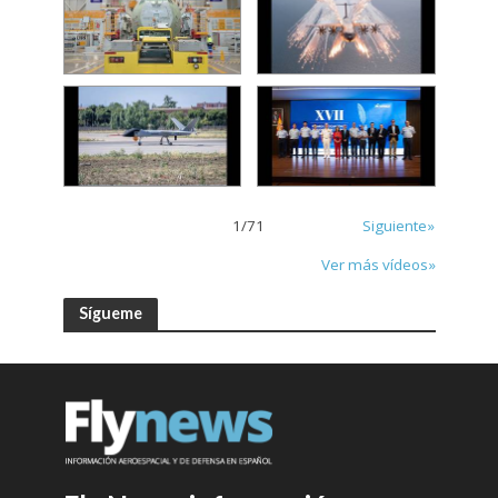
1
/
71
Siguiente»
Ver más vídeos»
Sígueme