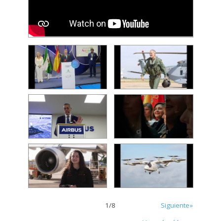
1
/
8
Siguiente»