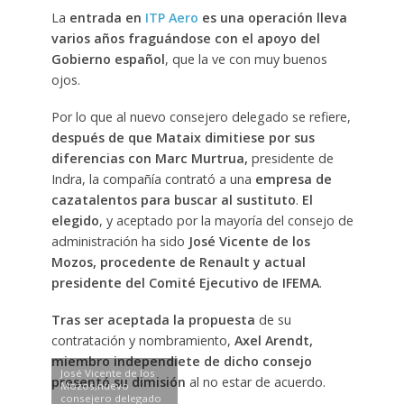
La
entrada en
ITP Aero
es una operación lleva
varios años fraguándose con el apoyo del
Gobierno español
, que la ve con muy buenos
ojos.
Por lo que al nuevo consejero delegado se refiere,
después de que Mataix dimitiese por sus
diferencias con Marc Murtrua,
presidente de
Indra, la compañía contrató a una
empresa de
cazatalentos para buscar al sustituto
.
El
elegido
, y aceptado por la mayoría del consejo de
administración ha sido
José Vicente de los
Mozos, procedente de Renault y actual
presidente del Comité Ejecutivo de IFEMA
.
Tras ser aceptada la propuesta
de su
contratación y nombramiento,
Axel Arendt,
miembro independiete de dicho consejo
José Vicente de los
presentó su dimisión
al no estar de acuerdo.
Mozos,nuevo
consejero delegado