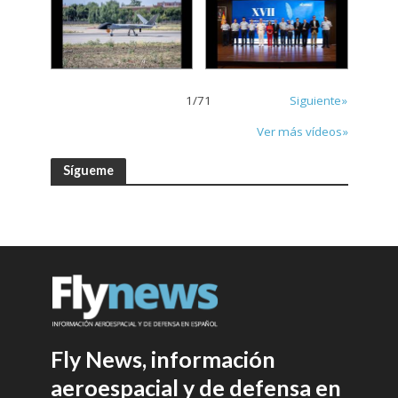
1
/
71
Siguiente»
Ver más vídeos»
Sígueme
Fly News, información
aeroespacial y de defensa en