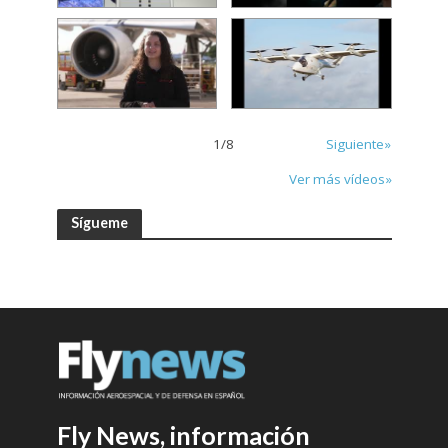
1
/
8
Siguiente»
Ver más vídeos»
Sígueme
Fly News, información