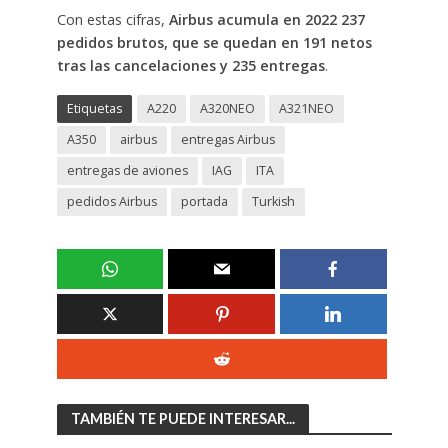
Con estas cifras,
Airbus acumula en 2022 237
pedidos brutos, que se quedan en 191 netos
tras las cancelaciones y 235 entregas
.
Etiquetas
A220
A320NEO
A321NEO
A350
airbus
entregas Airbus
entregas de aviones
IAG
ITA
pedidos Airbus
portada
Turkish
TAMBIÉN TE PUEDE INTERESAR...