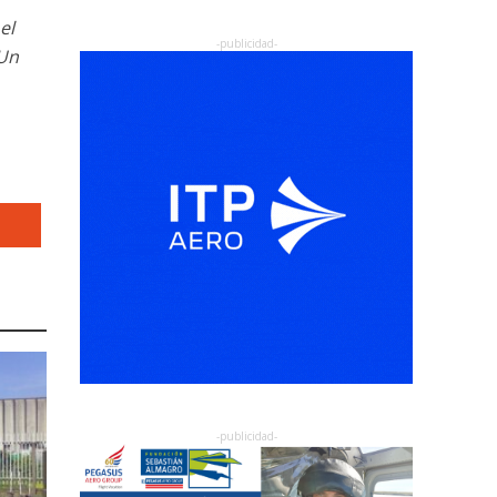
el
 Un