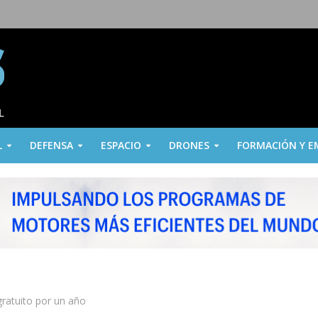
L
DEFENSA
ESPACIO
DRONES
FORMACIÓN Y E
gratuito por un año