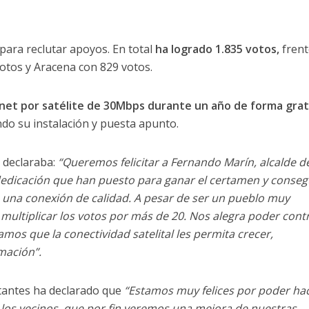
para reclutar apoyos. En total
ha logrado 1.835 votos,
frent
votos y Aracena con 829 votos.
rnet por satélite de 30Mbps durante un año de forma grat
ndo su instalación y puesta apunto.
 declaraba:
“Queremos felicitar a Fernando Marín, alcalde d
 dedicación que han puesto para ganar el certamen y conseg
n una conexión de calidad. A pesar de ser un pueblo muy
ultiplicar los votos por más de 20. Nos alegra poder contr
mos que la conectividad satelital les permita crecer,
mación”.
bitantes ha declarado que
“Estamos muy felices por poder ha
 los vecinos, que por fin veremos una mejora de nuestras