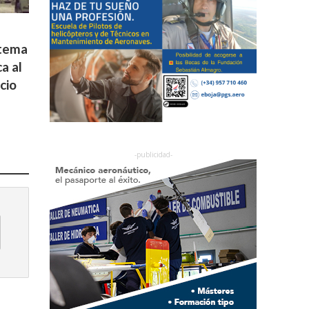
stema
a al
cio