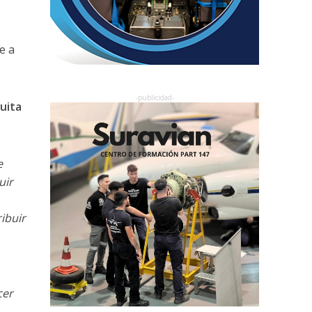
e a
uita
e
uir
ibuir
cer