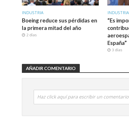
INDUSTRIA
INDUSTRI
Boeing reduce sus pérdidas en
“Es impo
la primera mitad del año
contribu
aeroespa
2 días
España”
3 días
AÑADIR COMENTARIO
Haz click aquí para escribir un comentario