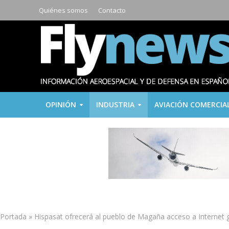
Quiénes somos
Contacto
OPINIÓN
INDUSTRIA
AVIACIÓN COMERCIA
Portada
»
Hispasat ofrecerá al pueblo de Magaña acceso a Internet 