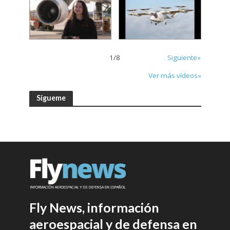
1
/
8
Siguiente»
Ver más vídeos»
Sígueme
Fly News, información
aeroespacial y de defensa en