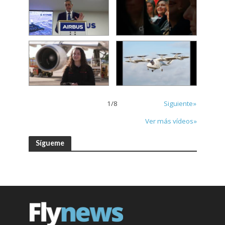
1
/
8
Siguiente»
Ver más vídeos»
Sígueme