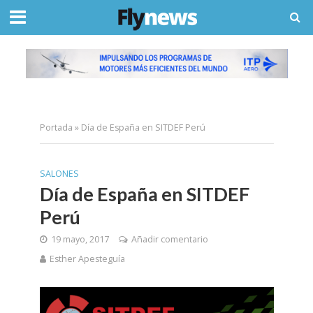
Portada
»
Día de España en SITDEF Perú
SALONES
Día de España en SITDEF
Perú
19 mayo, 2017
Añadir comentario
Esther Apesteguía