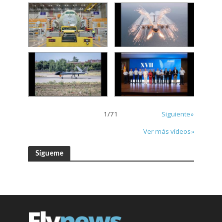
1
/
71
Siguiente»
Ver más vídeos»
Sígueme