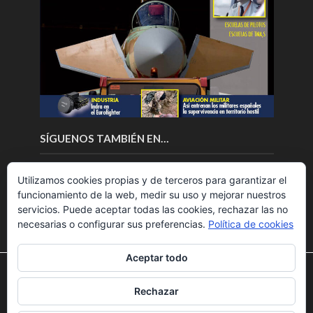
SÍGUENOS TAMBIÉN EN…
Utilizamos cookies propias y de terceros para garantizar el
funcionamiento de la web, medir su uso y mejorar nuestros
servicios. Puede aceptar todas las cookies, rechazar las no
necesarias o configurar sus preferencias.
Política de cookies
Aceptar todo
Utilizamos cookies para ofrecerte la mejor experiencia en
nuestra web.
Rechazar
Puedes aprender más sobre qué cookies utilizamos o
Copyright © 2018.Fly News.
Noticias aerospacial
/
Noticias
desactivarlas en los
ajustes
.
UAS aviación comercial