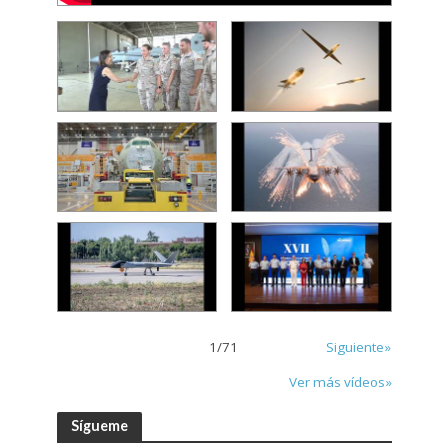
1
/
71
Siguiente»
Ver más vídeos»
Sígueme