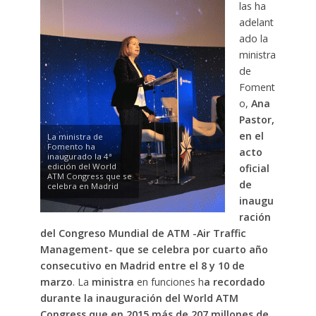
las ha
adelant
ado la
ministra
de
Foment
o,
Ana
Pastor,
en el
La ministra de
Fomento ha
acto
inaugurado la 4ª
edición del World
oficial
ATM Congress que se
de
celebra en Madrid
inaugu
ración
del Congreso Mundial de ATM -Air Traffic
Management- que se celebra por cuarto año
consecutivo en Madrid entre el 8 y 10 de
marzo
. La
ministra
en funciones h
a recordado
durante la inauguración del World ATM
Congress que en 2015 más de 207 millones de