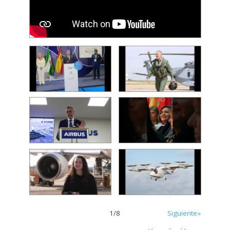
1
/
8
Siguiente»