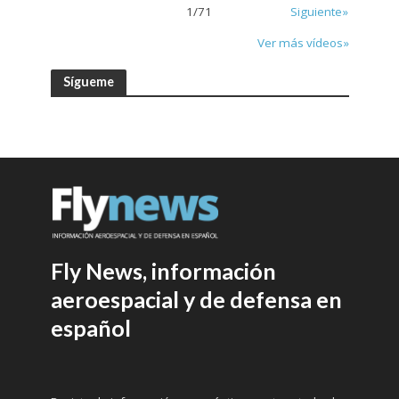
1
/
71
Siguiente»
Ver más vídeos»
Sígueme
Fly News, información
aeroespacial y de defensa en
español