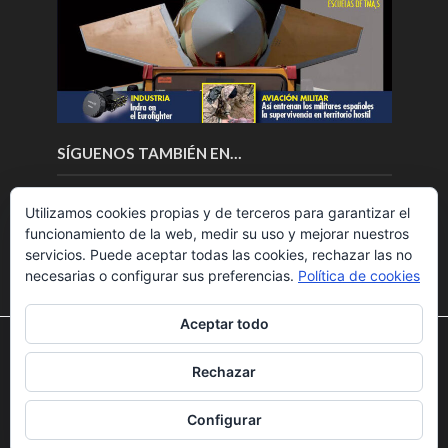
SÍGUENOS TAMBIÉN EN…
Utilizamos cookies propias y de terceros para garantizar el
funcionamiento de la web, medir su uso y mejorar nuestros
servicios. Puede aceptar todas las cookies, rechazar las no
necesarias o configurar sus preferencias.
Política de cookies
Aceptar todo
Utilizamos cookies para ofrecerte la mejor experiencia en
nuestra web.
Rechazar
Puedes aprender más sobre qué cookies utilizamos o
Copyright © 2018.Fly News.
Noticias aerospacial
/
Noticias
desactivarlas en los
ajustes
.
UAS aviación comercial
Configurar
Aceptar
Rechazar
Ajustes