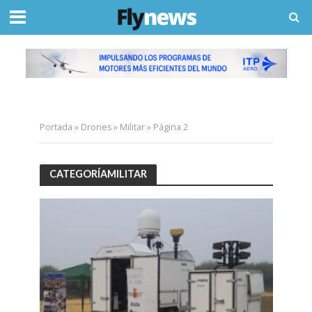
Portada
»
Drones
»
Militar
»
Página 2
CATEGORÍAMILITAR