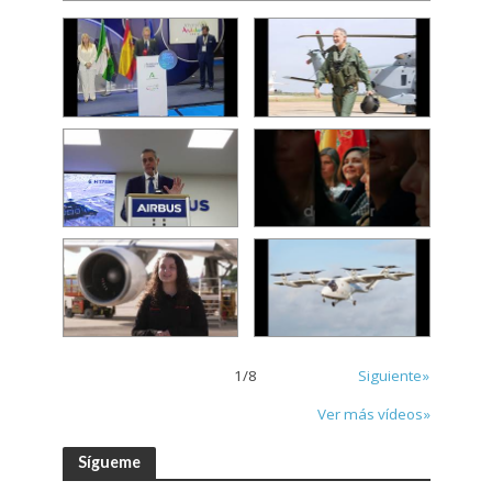
1
/
8
Siguiente»
Ver más vídeos»
Sígueme