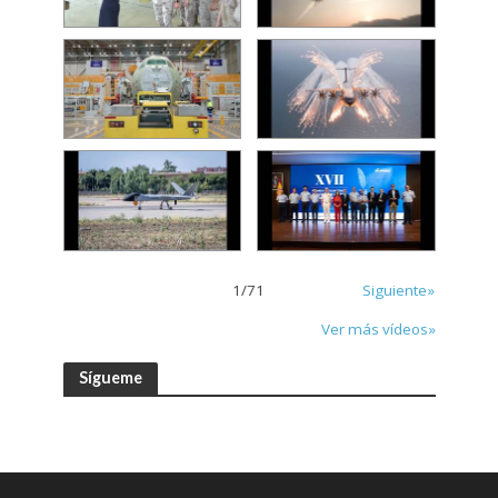
1
/
71
Siguiente»
Ver más vídeos»
Sígueme